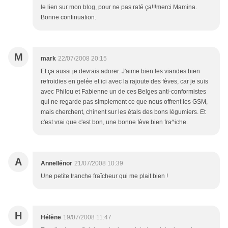
le lien sur mon blog, pour ne pas raté ça!!!merci Mamina.
Bonne continuation.
M
mark
22/07/2008 20:15
Et ça aussi je devrais adorer. J'aime bien les viandes bien
refroidies en gelée et ici avec la rajoute des fèves, car je suis
avec Philou et Fabienne un de ces Belges anti-conformistes
qui ne regarde pas simplement ce que nous offrent les GSM,
mais cherchent, chinent sur les étals des bons légumiers. Et
c'est vrai que c'est bon, une bonne fève bien fra^iche.
A
Annellénor
21/07/2008 10:39
Une petite tranche fraîcheur qui me plait bien !
H
Hélène
19/07/2008 11:47