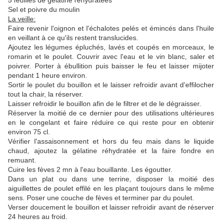
5 feuilles de gélatine réhydratées
Sel et poivre du moulin
La veille:
Faire revenir l'oignon et l'échalotes pelés et émincés dans l'huile
en veillant à ce qu'ils restent translucides.
Ajoutez les légumes épluchés, lavés et coupés en morceaux, le
romarin et le poulet. Couvrir avec l'eau et le vin blanc, saler et
poivrer. Porter à ébullition puis baisser le feu et laisser mijoter
pendant 1 heure environ.
Sortir le poulet du bouillon et le laisser refroidir avant d'effilocher
tout la chair, la réserver.
Laisser refroidir le bouillon afin de le filtrer et de le dégraisser.
Réserver la moitié de ce dernier pour des utilisations ultérieures
en le congelant et faire réduire ce qui reste pour en obtenir
environ 75 cl.
Vérifier l'assaisonnement et hors du feu mais dans le liquide
chaud, ajoutez la gélatine réhydratée et la faire fondre en
remuant.
Cuire les fèves 2 mn à l'eau bouillante. Les égoutter.
Dans un plat ou dans une terrine, disposer la moitié des
aiguillettes de poulet effilé en les plaçant toujours dans le même
sens. Poser une couche de fèves et terminer par du poulet.
Verser doucement le bouillon et laisser refroidir avant de réserver
24 heures au froid.