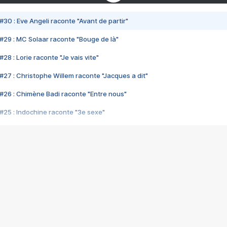
#30 : Eve Angeli raconte "Avant de partir"
#29 : MC Solaar raconte "Bouge de là"
28 : Lorie raconte "Je vais vite"
#27 : Christophe Willem raconte "Jacques a dit"
#26 : Chimène Badi raconte "Entre nous"
#25 : Indochine raconte "3e sexe"
#24 : Zaho raconte "C'est chelou"
#23 : Patrick Bruel raconte "Au café des délices"
#22 : Kyo raconte "Le chemin"
#21 : Nolwenn Leroy raconte "Cassé"
#20 : Patrick Hernandez raconte "Born to be alive"
#19 : Lorie raconte "Près de moi"