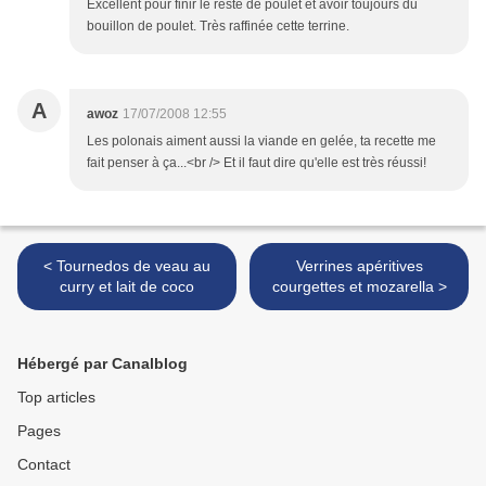
Excellent pour finir le reste de poulet et avoir toujours du
bouillon de poulet. Très raffinée cette terrine.
A
awoz
17/07/2008 12:55
Les polonais aiment aussi la viande en gelée, ta recette me
fait penser à ça...<br /> Et il faut dire qu'elle est très réussi!
< Tournedos de veau au
Verrines apéritives
curry et lait de coco
courgettes et mozarella >
Hébergé par Canalblog
Top articles
Pages
Contact