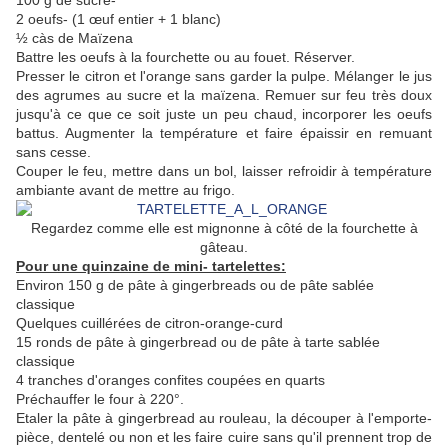
100 g de sucre-
2 oeufs- (1 œuf entier + 1 blanc)
½ càs de Maïzena
Battre les oeufs à la fourchette ou au fouet. Réserver.
Presser le citron et l'orange sans garder la pulpe. Mélanger le jus
des agrumes au sucre et la maïzena. Remuer sur feu très doux
jusqu'à ce que ce soit juste un peu chaud, incorporer les oeufs
battus. Augmenter la température et faire épaissir en remuant
sans cesse.
Couper le feu, mettre dans un bol, laisser refroidir à température
ambiante avant de mettre au frigo.
Regardez comme elle est mignonne à côté de la fourchette à
gâteau.
Pour une quinzaine de mini- tartelettes:
Environ 150 g de pâte à gingerbreads ou de pâte sablée
classique
Quelques cuillérées de citron-orange-curd
15 ronds de pâte à gingerbread ou de pâte à tarte sablée
classique
4 tranches d'oranges confites coupées en quarts
Préchauffer le four à 220°.
Etaler la pâte à gingerbread au rouleau, la découper à l'emporte-
pièce, dentelé ou non et les faire cuire sans qu'il prennent trop de