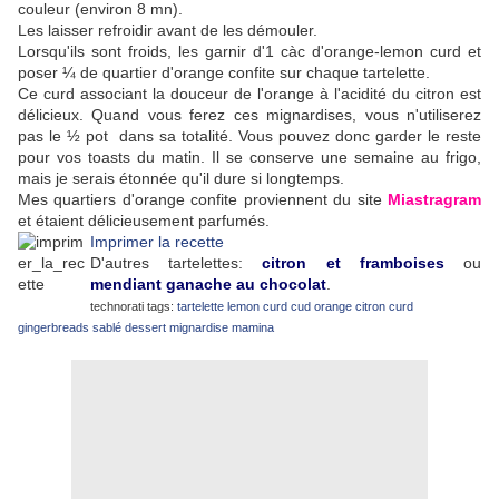
couleur (environ 8 mn).
Les laisser refroidir avant de les démouler.
Lorsqu'ils sont froids, les garnir d'1 càc d'orange-lemon curd et
poser ¼ de quartier d'orange confite sur chaque tartelette.
Ce curd associant la douceur de l'orange à l'acidité du citron est
délicieux. Quand vous ferez ces mignardises, vous n'utiliserez
pas le ½ pot dans sa totalité. Vous pouvez donc garder le reste
pour vos toasts du matin. Il se conserve une semaine au frigo,
mais je serais étonnée qu'il dure si longtemps.
Mes quartiers d'orange confite proviennent du site
Miastragram
et étaient délicieusement parfumés.
Imprimer la recette
D'autres tartelettes:
citron et framboises
ou
mendiant ganache au chocolat
.
technorati tags:
tartelette
lemon curd
cud
orange citron
curd
gingerbreads
sablé
dessert
mignardise
mamina