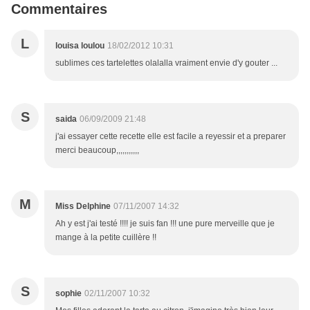
Commentaires
L
louisa loulou
18/02/2012 10:31
sublimes ces tartelettes olalalla vraiment envie d'y gouter ...
S
saida
06/09/2009 21:48
j'ai essayer cette recette elle est facile a reyessir et a preparer
merci beaucoup,,,,,,,,,,,
M
Miss Delphine
07/11/2007 14:32
Ah y est j'ai testé !!!! je suis fan !!! une pure merveille que je
mange à la petite cuillère !!
S
sophie
02/11/2007 10:32