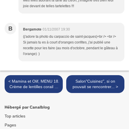
Mes filles adorant la tarte au citron, j'imagine très bien leur
joie devant de telles tartelettes !!!
B
Bergamote
01/11/2007 19:30
(j'adore ta photo du carpaccio de saint-jacques)<br /> <br />
Si jamais tu es à court d'oranges confites, j'ai publié une
recette pour les faire (au mois d'octobre, pendant le gâteau à
l'orange) :)
< Mamina et Olif, MENU 18.
Salon"Cuisinez", si on
Crème de lentilles corail et
pouvait se rencontrer... >
gingembre, cabillaud et
dentelle de pommes et
crumble très croustillant
Hébergé par Canalblog
Top articles
Pages