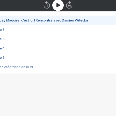
bey Maguire, c'est lui ! Rencontre avec Damien Witecka
e 6
e 5
e 4
e 3
s créatrices de la VF !
e 2
e 1
e Mektoub My Love arrive enfin ! Rencontre avec Shaïn Boumedine et Sal
i : après Toni en famille
elle réalise le bouleversant Dites lui que je l'aime