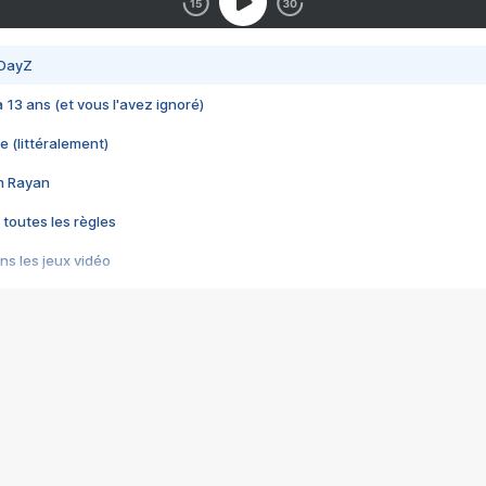
 DayZ
 a 13 ans (et vous l'avez ignoré)
e (littéralement)
im Rayan
 toutes les règles
s les jeux vidéo
us choquant de Rockstar ? - Le scandale BULLY
e plus moche de Steam
du RÊVE tourne au CAUCHEMAR
pendant 8 heures
it… à tort