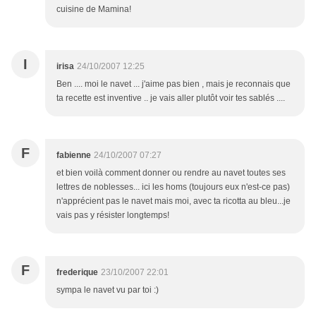
cuisine de Mamina!
I
irisa
24/10/2007 12:25
Ben .... moi le navet ... j'aime pas bien , mais je reconnais que
ta recette est inventive .. je vais aller plutôt voir tes sablés ....
F
fabienne
24/10/2007 07:27
et bien voilà comment donner ou rendre au navet toutes ses
lettres de noblesses... ici les homs (toujours eux n'est-ce pas)
n'apprécient pas le navet mais moi, avec ta ricotta au bleu...je
vais pas y résister longtemps!
F
frederique
23/10/2007 22:01
sympa le navet vu par toi :)