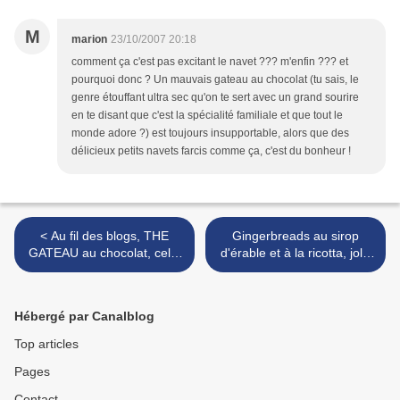
M
marion
23/10/2007 20:18
comment ça c'est pas excitant le navet ??? m'enfin ??? et
pourquoi donc ? Un mauvais gateau au chocolat (tu sais, le
genre étouffant ultra sec qu'on te sert avec un grand sourire
en te disant que c'est la spécialité familiale et que tout le
monde adore ?) est toujours insupportable, alors que des
délicieux petits navets farcis comme ça, c'est du bonheur !
< Au fil des blogs, THE
Gingerbreads au sirop
GATEAU au chocolat, celui
d'érable et à la ricotta, jolis
que vous aimez, LA recette
coeurs! >
que vous cherchez, elle est
LA
Hébergé par Canalblog
Top articles
Pages
Contact