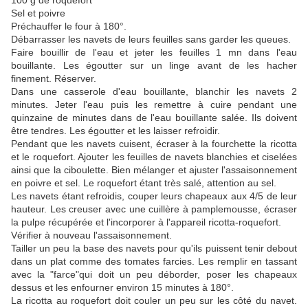
100 g de roquefort
Sel et poivre
Préchauffer le four à 180°.
Débarrasser les navets de leurs feuilles sans garder les queues.
Faire bouillir de l'eau et jeter les feuilles 1 mn dans l'eau
bouillante. Les égoutter sur un linge avant de les hacher
finement. Réserver.
Dans une casserole d'eau bouillante, blanchir les navets 2
minutes. Jeter l'eau puis les remettre à cuire pendant une
quinzaine de minutes dans de l'eau bouillante salée. Ils doivent
être tendres. Les égoutter et les laisser refroidir.
Pendant que les navets cuisent, écraser à la fourchette la ricotta
et le roquefort. Ajouter les feuilles de navets blanchies et ciselées
ainsi que la ciboulette. Bien mélanger et ajuster l'assaisonnement
en poivre et sel. Le roquefort étant très salé, attention au sel.
Les navets étant refroidis, couper leurs chapeaux aux 4/5 de leur
hauteur. Les creuser avec une cuillère à pamplemousse, écraser
la pulpe récupérée et l'incorporer à l'appareil ricotta-roquefort.
Vérifier à nouveau l'assaisonnement.
Tailler un peu la base des navets pour qu'ils puissent tenir debout
dans un plat comme des tomates farcies. Les remplir en tassant
avec la "farce"qui doit un peu déborder, poser les chapeaux
dessus et les enfourner environ 15 minutes à 180°.
La ricotta au roquefort doit couler un peu sur les côté du navet.