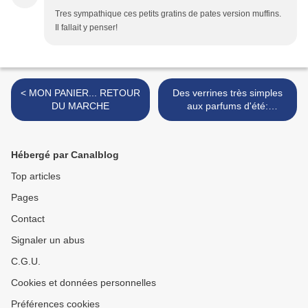
Tres sympathique ces petits gratins de pates version muffins.
Il fallait y penser!
< MON PANIER... RETOUR
Des verrines très simples
DU MARCHE
aux parfums d'été:
courgettes et poivrons >
Hébergé par Canalblog
Top articles
Pages
Contact
Signaler un abus
C.G.U.
Cookies et données personnelles
Préférences cookies