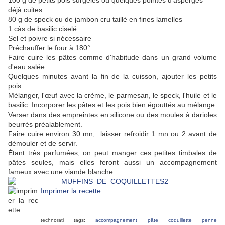
100 g de petits pois surgelés ou quelques pointes d'asperges
déjà cuites
80 g de speck ou de jambon cru taillé en fines lamelles
1 càs de basilic ciselé
Sel et poivre si nécessaire
Préchauffer le four à 180°.
Faire cuire les pâtes comme d'habitude dans un grand volume
d'eau salée.
Quelques minutes avant la fin de la cuisson, ajouter les petits
pois.
Mélanger, l'œuf avec la crème, le parmesan, le speck, l'huile et le
basilic. Incorporer les pâtes et les pois bien égouttés au mélange.
Verser dans des empreintes en silicone ou des moules à darioles
beurrés préalablement.
Faire cuire environ 30 mn, laisser refroidir 1 mn ou 2 avant de
démouler et de servir.
Étant très parfumées, on peut manger ces petites timbales de
pâtes seules, mais elles feront aussi un accompagnement
fameux avec une viande blanche.
Imprimer la recette
technorati tags:
accompagnement
pâte
coquillette
penne