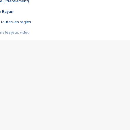
e (littéralement)
im Rayan
 toutes les règles
s les jeux vidéo
us choquant de Rockstar ? - Le scandale BULLY
e plus moche de Steam
du RÊVE tourne au CAUCHEMAR
pendant 8 heures
it… à tort
umiliés par un jeu vidéo
ire - Final Fantasy 8
ti un empire - Age of Empires
story DOFUS