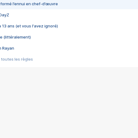
nsformé l’ennui en chef-d’œuvre
 DayZ
 a 13 ans (et vous l'avez ignoré)
e (littéralement)
im Rayan
 toutes les règles
s les jeux vidéo
us choquant de Rockstar ? - Le scandale BULLY
e plus moche de Steam
du RÊVE tourne au CAUCHEMAR
pendant 8 heures
it… à tort
umiliés par un jeu vidéo