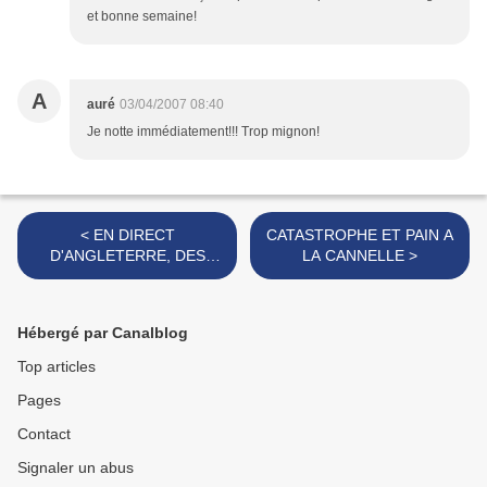
et bonne semaine!
A
auré
03/04/2007 08:40
Je notte immédiatement!!! Trop mignon!
< EN DIRECT
CATASTROPHE ET PAIN A
D'ANGLETERRE, DES
LA CANNELLE >
MUFFINS A L'HUILE
D'ARGAN
Hébergé par Canalblog
Top articles
Pages
Contact
Signaler un abus