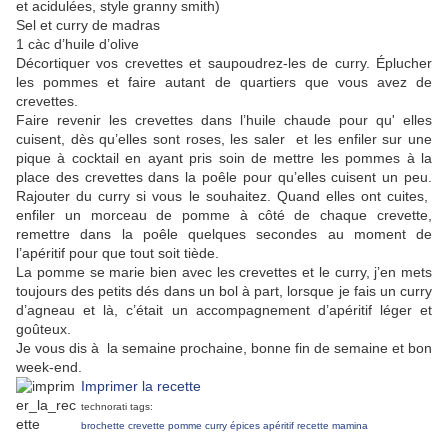
et acidulées, style granny smith)
Sel et curry de madras
1 càc d’huile d’olive
Décortiquer vos crevettes et saupoudrez-les de curry. Éplucher
les pommes et faire autant de quartiers que vous avez de
crevettes.
Faire revenir les crevettes dans l’huile chaude pour qu' elles
cuisent, dès qu’elles sont roses, les saler et les enfiler sur une
pique à cocktail en ayant pris soin de mettre les pommes à la
place des crevettes dans la poêle pour qu’elles cuisent un peu.
Rajouter du curry si vous le souhaitez. Quand elles ont cuites,
enfiler un morceau de pomme à côté de chaque crevette,
remettre dans la poêle quelques secondes au moment de
l’apéritif pour que tout soit tiède.
La pomme se marie bien avec les crevettes et le curry, j’en mets
toujours des petits dés dans un bol à part, lorsque je fais un curry
d’agneau et là, c’était un accompagnement d’apéritif léger et
goûteux.
Je vous dis à la semaine prochaine, bonne fin de semaine et bon
week-end.
Imprimer la recette
technorati tags:
brochette
crevette
pomme
curry
épices
apéritif
recette
mamina