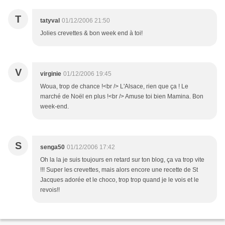
T
tatyval
01/12/2006 21:50
Jolies crevettes & bon week end à toi!
V
virginie
01/12/2006 19:45
Woua, trop de chance !<br /> L'Alsace, rien que ça ! Le
marché de Noël en plus !<br /> Amuse toi bien Mamina. Bon
week-end.
S
senga50
01/12/2006 17:42
Oh la la je suis toujours en retard sur ton blog, ça va trop vite
!!! Super les crevettes, mais alors encore une recette de St
Jacques adorée et le choco, trop trop quand je le vois et le
revois!!