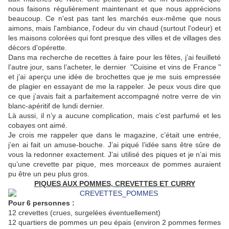
nous faisons régulièrement maintenant et que nous apprécions
beaucoup. Ce n'est pas tant les marchés eux-même que nous
aimons, mais l'ambiance, l'odeur du vin chaud (surtout l'odeur) et
les maisons colorées qui font presque des villes et de villages des
décors d'opérette.
Dans ma recherche de recettes à faire pour les fêtes, j’ai feuilleté
l’autre jour, sans l’acheter, le dernier "Cuisine et vins de France "
et j’ai aperçu une idée de brochettes que je me suis empressée
de plagier en essayant de me la rappeler. Je peux vous dire que
ce que j’avais fait a parfaitement accompagné notre verre de vin
blanc-apéritif de lundi dernier.
Là aussi, il n’y a aucune complication, mais c’est parfumé et les
cobayes ont aimé.
Je crois me rappeler que dans le magazine, c’était une entrée,
j’en ai fait un amuse-bouche. J’ai piqué l’idée sans être sûre de
vous la redonner exactement. J’ai utilisé des piques et je n’ai mis
qu’une crevette par pique, mes morceaux de pommes auraient
pu être un peu plus gros.
PIQUES AUX POMMES, CREVETTES ET CURRY
Pour 6 personnes :
12 crevettes (crues, surgelées éventuellement)
12 quartiers de pommes un peu épais (environ 2 pommes fermes