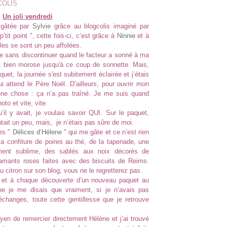
COLIS
Un joli vendredi
é gâtée par
Sylvie
grâce au blogcolis imaginé par
tit point ", cette fois-ci, c’est grâce à
Ninnie
et à
les se sont un peu affolées.
 même sans discontinuer quand le facteur a sonné à ma
t bien morose jusqu'à ce coup de sonnette. Mais,
uet, la journée s'est subitement éclairée et j’étais
 attend le Père Noël. D’ailleurs, pour ouvrir mon
’une chose : ça n’a pas traîné. Je me suis quand
o et vite, vite.
l y avait, je voulais savoir QUI. Sur le paquet,
ntait un peu, mais, je n’étais pas sûre de moi.
des "
Délices d’Hélene
" qui me gâte et ce n’est rien
e la confiture de poires au thé, de la tapenade, une
ument sublime, des sablés aux noix décorés de
lamants roses faites avec des biscuits de Reims.
 citron sur son blog, vous ne le regretterez pas.
 et à chaque découverte d’un nouveau paquet au
ne je me disais que vraiment, si je n’avais pas
échanges, toute cette gentillesse que je retrouve
oyen de remercier directement Hélène et j’ai trouvé