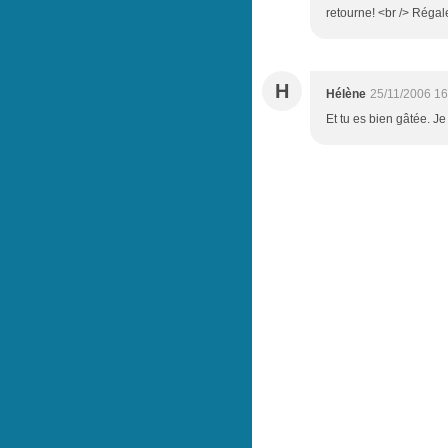
retourne! <br /> Régal
H
Hélène
25/11/2006 16
Et tu es bien gâtée. Je