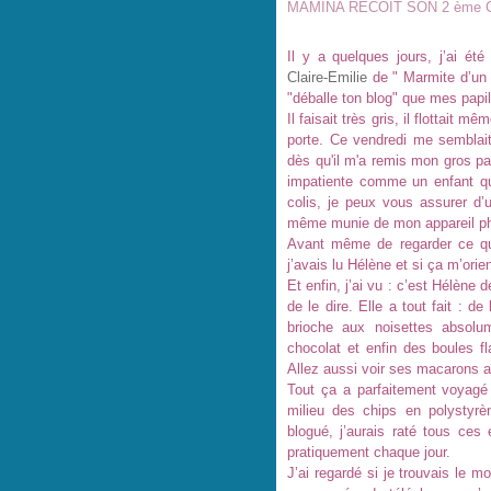
MAMINA RECOIT SON 2 ème 
Il y a quelques jours, j’ai ét
Claire-Emilie
de " Marmite d’un p’
"déballe ton blog" que mes papil
Il faisait très gris, il flottait
porte. Ce vendredi me semblai
dès qu'il m'a remis mon gros paq
impatiente comme un enfant qui
colis, je peux vous assurer d
même munie de mon appareil phot
Avant même de regarder ce qu’i
j’avais lu Hélène et si ça m’orie
Et enfin, j’ai vu : c’est Hélène 
de le dire. Elle a tout fait : d
brioche aux noisettes absol
chocolat et enfin des boules f
Allez aussi voir ses macarons au
Tout ça a parfaitement voyagé
milieu des chips en polystyrè
blogué, j’aurais raté tous ces 
pratiquement chaque jour.
J’ai regardé si je trouvais le m