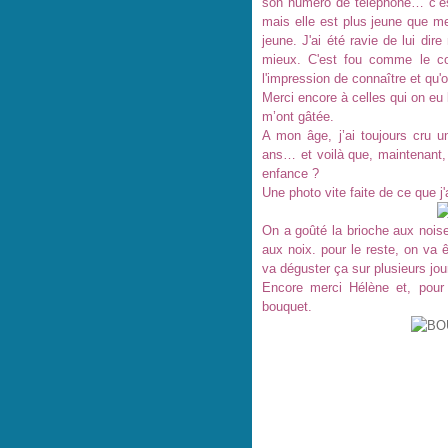
son numéro de téléphone… c’est 
mais elle est plus jeune que mes 
jeune. J'ai été ravie de lui dir
mieux. C'est fou comme le co
l'impression de connaître et qu'o
Merci encore à celles qui on eu 
m’ont gâtée.
A mon âge, j’ai toujours cru u
ans… et voilà que, maintenant, 
enfance ?
Une photo vite faite de ce que j'
On a goûté la brioche aux noiset
aux noix. pour le reste, on va 
va déguster ça sur plusieurs j
Encore merci Hélène et, pour
bouquet.