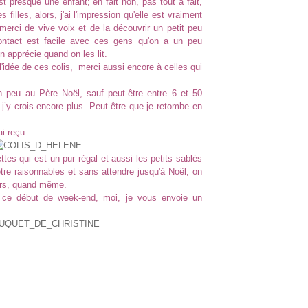
presque une enfant; en fait non, pas tout à fait,
filles, alors, j'ai l'impression qu'elle est vraiment
e merci de vive voix et de la découvrir un petit peu
ntact est facile avec ces gens qu'on a un peu
n apprécie quand on les lit.
l'idée de ces colis, merci aussi encore à celles qui
n peu au Père Noël, sauf peut-être entre 6 et 50
j’y crois encore plus. Peut-être que je retombe en
ai reçu:
tes qui est un pur régal et aussi les petits sablés
être raisonnables et sans attendre jusqu'à Noël, on
ours, quand même.
 ce début de week-end, moi, je vous envoie un