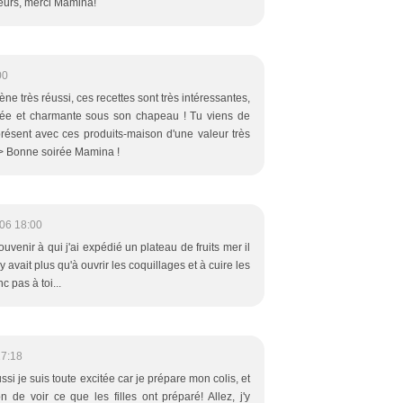
eurs, merci Mamina!
00
ène très réussi, ces recettes sont très intéressantes,
douée et charmante sous son chapeau ! Tu viens de
 présent avec ces produits-maison d'une valeur très
/> Bonne soirée Mamina !
06 18:00
uvenir à qui j'ai expédié un plateau de fruits mer il
'y avait plus qu'à ouvrir les coquillages et à cuire les
c pas à toi...
17:18
ssi je suis toute excitée car je prépare mon colis, et
 de voir ce que les filles ont préparé! Allez, j'y