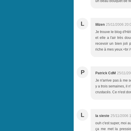
un beau bouquet de fl
L
lilizen
25/11/2006 20:
Je trouve le blog d'Hél
et elle a l'air très 
recevoir un bien joli
riche à mes yeux.<br 
P
Patrick CdM
25/11/20
Je n'arrive pas à me so
y a trois semaines, il n
crustacés. Ce n'est don
L
la sieste
25/11/2006 
ouh c'est super, moi au
ça me met la pression