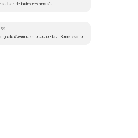
e-toi bien de toutes ces beautés.
:59
 regrette d'avoir rater le coche.<br /> Bonne soirée.