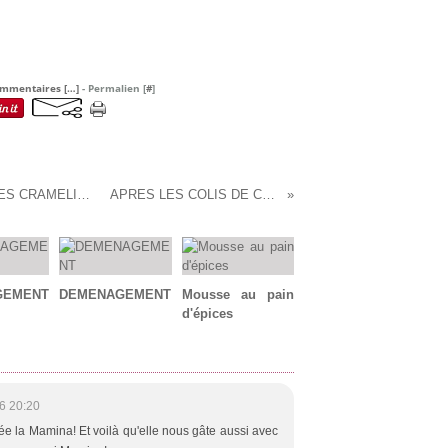
mmentaires [
…
]
- Permalien [
#
]
BRIOCHE PERDUE? POMMES CRAMELISEES ET MARRONS GLACES
APRES LES COLIS DE CE MATIN, LA CARTE
GEMENT
DEMENAGEMENT
Mousse au pain
d'épices
6 20:20
tée la Mamina! Et voilà qu'elle nous gâte aussi avec