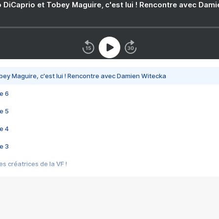
 DiCaprio et Tobey Maguire, c'est lui ! Rencontre avec Dam
bey Maguire, c'est lui ! Rencontre avec Damien Witecka
e 6
e 5
e 4
e 3
s créatrices de la VF !
e 2
e 1
e Mektoub My Love arrive enfin ! Rencontre avec Shaïn Boumedine et Sal