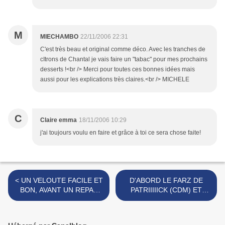
M
MIECHAMBO
22/11/2006 22:31
C'est très beau et original comme déco. Avec les tranches de
cItrons de Chantal je vais faire un "tabac" pour mes prochains
desserts !<br /> Merci pour toutes ces bonnes idées mais
aussi pour les explications très claires.<br /> MICHELE
C
Claire emma
18/11/2006 10:29
j'ai toujours voulu en faire et grâce à toi ce sera chose faite!
< UN VELOUTE FACILE ET
D'ABORD LE FARZ DE
BON, AVANT UN REPAS
PATRIIIIICK (CDM) ET
CATASTROPHE
APRES, LE PASSAGE DU
PERE NOEL >