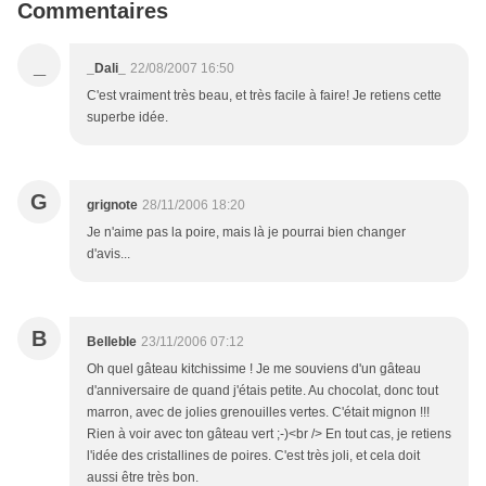
Commentaires
_
_Dali_
22/08/2007 16:50
C'est vraiment très beau, et très facile à faire! Je retiens cette
superbe idée.
G
grignote
28/11/2006 18:20
Je n'aime pas la poire, mais là je pourrai bien changer
d'avis...
B
Belleble
23/11/2006 07:12
Oh quel gâteau kitchissime ! Je me souviens d'un gâteau
d'anniversaire de quand j'étais petite. Au chocolat, donc tout
marron, avec de jolies grenouilles vertes. C'était mignon !!!
Rien à voir avec ton gâteau vert ;-)<br /> En tout cas, je retiens
l'idée des cristallines de poires. C'est très joli, et cela doit
aussi être très bon.