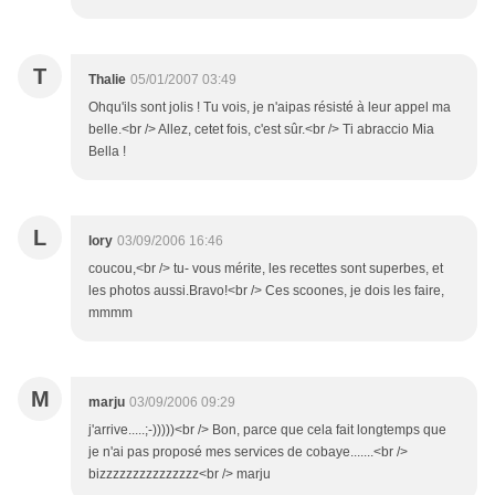
T
Thalie
05/01/2007 03:49
Ohqu'ils sont jolis ! Tu vois, je n'aipas résisté à leur appel ma
belle.<br /> Allez, cetet fois, c'est sûr.<br /> Ti abraccio Mia
Bella !
L
lory
03/09/2006 16:46
coucou,<br /> tu- vous mérite, les recettes sont superbes, et
les photos aussi.Bravo!<br /> Ces scoones, je dois les faire,
mmmm
M
marju
03/09/2006 09:29
j'arrive.....;-)))))<br /> Bon, parce que cela fait longtemps que
je n'ai pas proposé mes services de cobaye.......<br />
bizzzzzzzzzzzzzzz<br /> marju