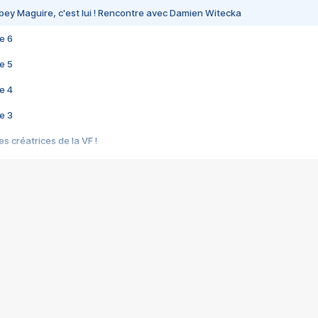
bey Maguire, c'est lui ! Rencontre avec Damien Witecka
e 6
e 5
e 4
e 3
s créatrices de la VF !
e 2
e 1
e Mektoub My Love arrive enfin ! Rencontre avec Shaïn Boumedine et Sal
i : après Toni en famille
elle réalise le bouleversant Dites lui que je l'aime
ais ! Rencontre autour de Vie privée de Rebecca Zlotowski