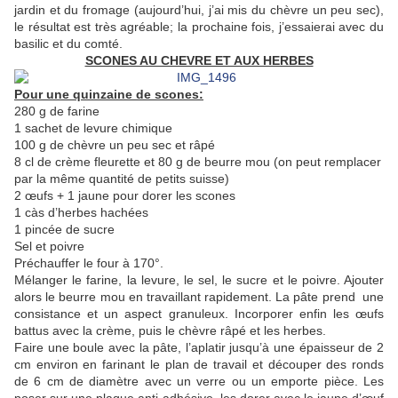
jardin et du fromage (aujourd’hui, j’ai mis du chèvre un peu sec),
le résultat est très agréable; la prochaine fois, j’essaierai avec du
basilic et du comté.
SCONES AU CHEVRE ET AUX HERBES
Pour une quinzaine de scones:
280 g de farine
1 sachet de levure chimique
100 g de chèvre un peu sec et râpé
8 cl de crème fleurette et 80 g de beurre mou (on peut remplacer
par la même quantité de petits suisse)
2 œufs + 1 jaune pour dorer les scones
1 càs d’herbes hachées
1 pincée de sucre
Sel et poivre
Préchauffer le four à 170°.
Mélanger le farine, la levure, le sel, le sucre et le poivre. Ajouter
alors le beurre mou en travaillant rapidement. La pâte prend une
consistance et un aspect granuleux. Incorporer enfin les œufs
battus avec la crème, puis le chèvre râpé et les herbes.
Faire une boule avec la pâte, l’aplatir jusqu’à une épaisseur de 2
cm environ en farinant le plan de travail et découper des ronds
de 6 cm de diamètre avec un verre ou un emporte pièce. Les