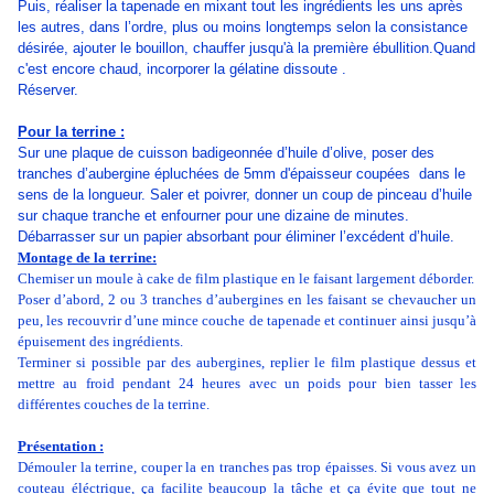
Puis, réaliser la tapenade en mixant tout les ingrédients les uns après
les autres, dans l’ordre, plus ou moins longtemps selon la consistance
désirée, ajouter le bouillon, chauffer jusqu'à la première ébullition.Quand
c'est encore chaud, incorporer la gélatine dissoute .
Réserver.
Pour la terrine :
Sur une plaque de cuisson badigeonnée d’huile d’olive, poser des
tranches d’aubergine épluchées de 5mm d'épaisseur coupées dans le
sens de la longueur. Saler et poivrer, donner un coup de pinceau d’huile
sur chaque tranche et enfourner pour une dizaine de minutes.
Débarrasser sur un papier absorbant pour éliminer l’excédent d’huile.
Montage de la terrine:
Chemiser un moule à cake de film plastique en le faisant largement déborder.
Poser d’abord, 2 ou 3 tranches d’aubergines en les faisant se chevaucher un
peu, les recouvrir d’une mince couche de tapenade et continuer ainsi jusqu’à
épuisement des ingrédients.
Terminer si possible par des aubergines, replier le film plastique dessus et
mettre au froid pendant 24 heures avec un poids pour bien tasser les
différentes couches de la terrine.
Présentation :
Démouler la terrine, couper la en tranches pas trop épaisses. Si vous avez un
couteau éléctrique, ça facilite beaucoup la tâche et ça évite que tout ne