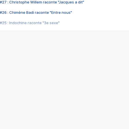
#27 : Christophe Willem raconte "Jacques a dit"
#26 : Chimène Badi raconte "Entre nous"
#25 : Indochine raconte "3e sexe"
#24 : Zaho raconte "C'est chelou"
#23 : Patrick Bruel raconte "Au café des délices"
#22 : Kyo raconte "Le chemin"
#21 : Nolwenn Leroy raconte "Cassé"
#20 : Patrick Hernandez raconte "Born to be alive"
#19 : Lorie raconte "Près de moi"
#18 : Michael Jones raconte "A nos actes manqués" (avec Jean-Jacque
#17 : Khaled raconte "Aïcha"
#16 : Corneille raconte "Parce qu'on vient de loin"
#15 : Indochine raconte "L'aventurier"